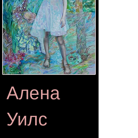
Алена
Уилс