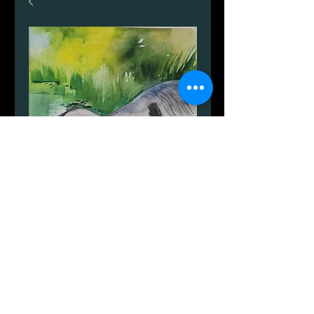
Nexø. Ferskesø.
Цена
799,00 DKK