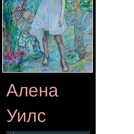
Алена
Уилс