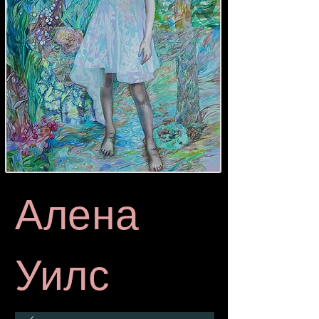
Алена
Уилс