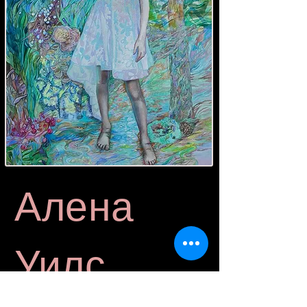
Алена
Уилс