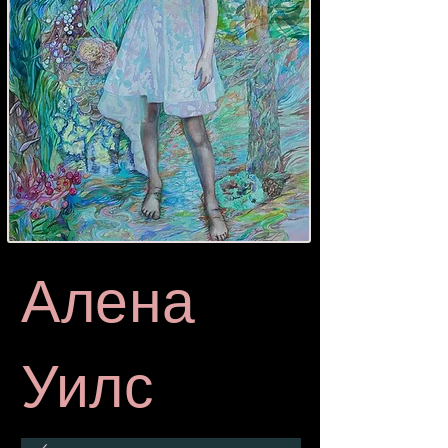
Алена
Уилс