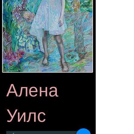
Алена
Уилс